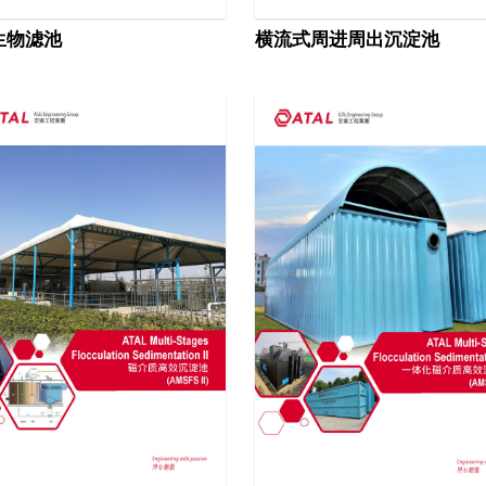
生物滤池
横流式周进周出沉淀池