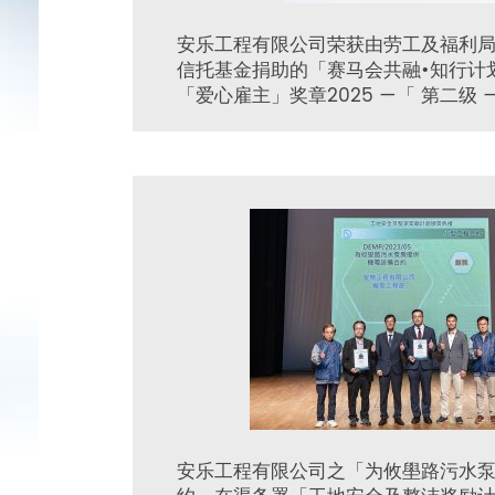
安乐工程有限公司荣获由劳工及福利
信托基金捐助的「赛马会共融•知行计
「爱心雇主」奖章2025 —「 第二级 
安乐工程有限公司之「为攸壆路污水