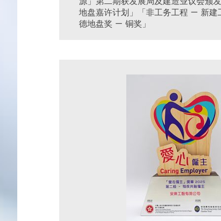
源」第二期获发展局及建造业议会颁
地盘嘉许计划」「非工务工程 — 新
德地盘奖 — 铜奖」