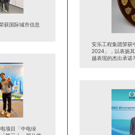
s 荣获国际城市信息
安乐工程集团荣获
2024」，以表扬
越表现的杰出承诺
发电项目「中电绿