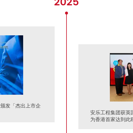
2025
》颁发「杰出上市企
安乐工程集团获英国标
为香港首家达到此B