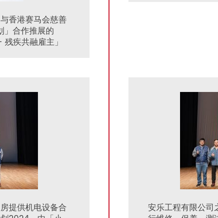
局与香港赛马会慈善
划」合作推展的
— 残疾共融雇主」
泵房提供机电设备合
安乐工程有限公司