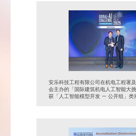
安乐科技工程有限公司在机电工程署
会主办的「国际建筑机电人工智能大挑战
获「人工智能模型开发 — 公开组」类