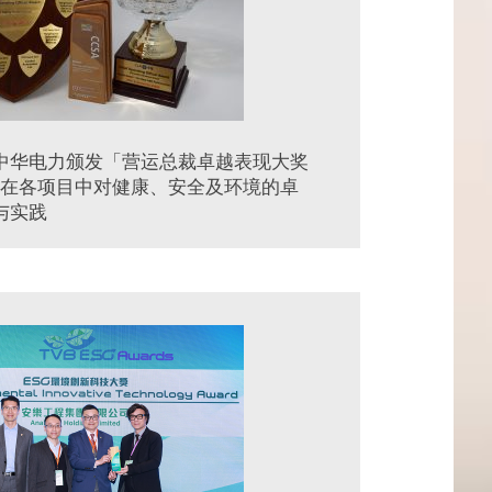
中华电力颁发「营运总裁卓越表现大奖
其在各项目中对健康、安全及环境的卓
与实践