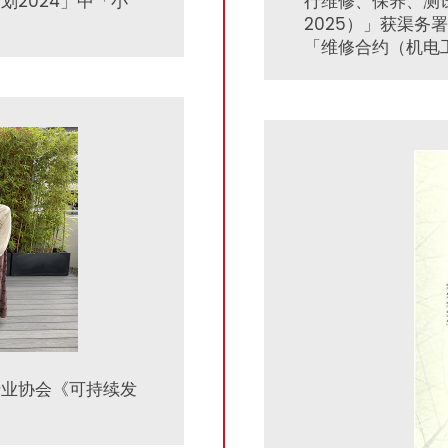
2024」中「小
行维修、保养、测试
2025）」获渠务
「维修合约（机电
专业协会《可持续发