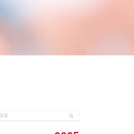
arch: