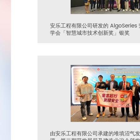
安乐工程有限公司研发的 AlgoSerie
学会「智慧城市技术创新奖」银奖
由安乐工程有限公司承建的堆填沼气