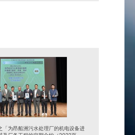
之「为昂船洲污水处理厂的机电设备进