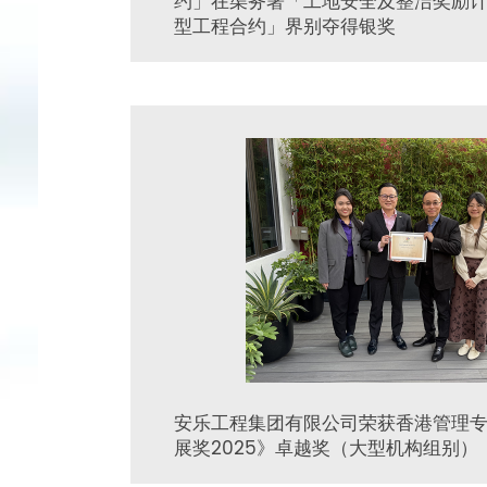
约」在渠务署「工地安全及整洁奖励计划
型工程合约」界别夺得银奖
安乐工程集团有限公司荣获香港管理
展奖2025》卓越奖（大型机构组别）