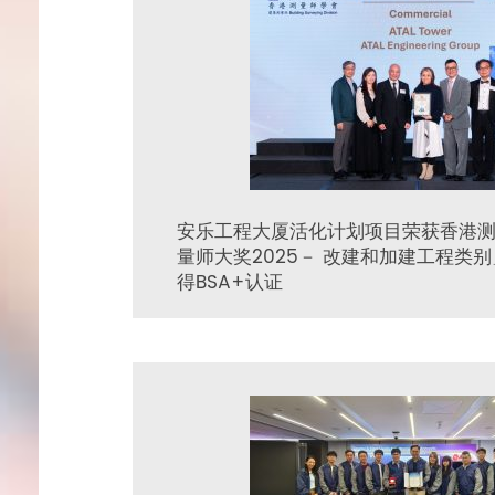
安乐工程大厦活化计划项目荣获香港
量师大奖2025－ 改建和加建工程类
得BSA+认证