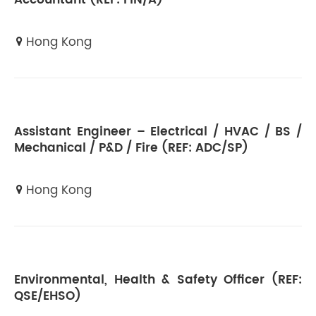
Accountant (REF: FIN/A)
Hong Kong
Assistant Engineer – Electrical / HVAC / BS /
Mechanical / P&D / Fire (REF: ADC/SP)
Hong Kong
Environmental, Health & Safety Officer (REF:
QSE/EHSO)