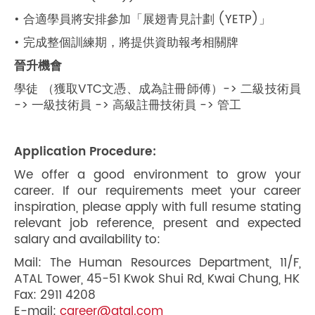
• 合適學員將安排參加「展翅青見計劃 (YETP)」
• 完成整個訓練期，將提供資助報考相關牌
晉升機會
學徒 （獲取VTC文憑、成為註冊師傅）-> 二級技術員
-> 一級技術員 -> 高級註冊技術員 -> 管工
Application Procedure:
We offer a good environment to grow your
career. If our requirements meet your career
inspiration, please apply with full resume stating
relevant job reference, present and expected
salary and availability to:
Mail: The Human Resources Department, 11/F,
ATAL Tower, 45-51 Kwok Shui Rd, Kwai Chung, HK
Fax: 2911 4208
E-mail:
career@atal.com