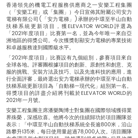
香港領先的機電工程服務供應商之一安樂工程集團
（「安樂工程」或「集團」）今日宣佈其附屬公司安力
電梯有限公司(「安力電梯」)承辦的中環至半山自動
扶梯系統更新項目，獲ELEVATOR WORLD評選為
「2021年度項目」比賽第一名，並為今年唯一來自亞
洲地區的得獎公司。今次獲獎彰顯安力電梯的專業技術
和卓越服務達到國際級水平。
「2021年度項目」比賽設有九個組別，參賽項目來自
全球各地。評審團根據項目的創新、原創性和創意、克
服的挑戰、安裝方法及技巧、以及先進科技的應用，進
行全面評審，最終選出安力電梯承辦的中環至半山自動
扶梯系統更新項目為「自動梯—現代化」組別第一名。
得獎項目的詳盡介紹將刊載於ELEVATOR WORLD的
2021年一月號。
安樂工程集團主席潘樂陶博士對集團在國際領域獲得業
界殊榮，深感欣喜。他將今次的佳績歸功於項目團隊並
表示：「中環至半山自動扶梯系統全長逾800米，沿山
路攀升135米，每日使用量超過78,000人次。項目團隊