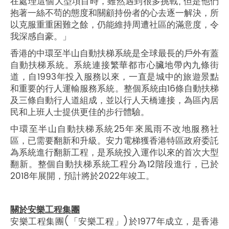
在處理這個大型項目時，雖然遇到很多挑戰; 但是他們
抱著一絲不苟的態度和關顧持份者的心去逐一解決，所
以克服重重困難之餘，仍能維持周遭社區的滿意度，令
我深感自豪。」
香港的中環至半山自動扶梯系統是全球最長的戶外有蓋
自動扶梯系統。系統連接繁華都市心臟地帶內九條街
道，自1993年投入服務以來，一直是城中的旅遊景點
和重要的行人運輸服務系統。整個系統由16條自動扶梯
及三條自動行人道組成，並以行人天橋連接，為區內居
民和上班人士提供更佳的步行體驗。
中環至半山自動扶梯系統25年來風雨不改地服務社
區，已需要翻新和升級。安力電梯獲香港特區政府委託
為系統進行翻新工程，是系統投入運作以來的首次大型
翻新。整個自動扶梯系統工程分為12階段進行，已於
2018年展開，預計將於2022年竣工。
關於安樂工程集團
安樂工程集團(「安樂工程」)於1977年成立，是香港