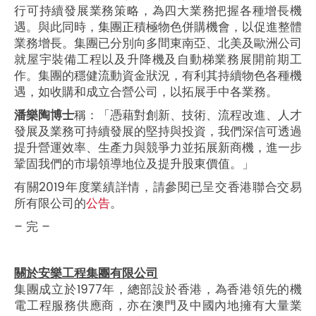
行可持續發展業務策略，為四大業務把握各種增長機
遇。與此同時，集團正積極物色併購機會，以促進整體
業務增長。集團已分別向多間東南亞、北美及歐洲公司
就屋宇裝備工程以及升降機及自動梯業務展開前期工
作。集團的穩健流動資金狀況，有利其持續物色各種機
遇，如收購和成立合營公司，以拓展手中各業務。
潘樂陶博士
稱：「憑藉對創新、技術、流程改進、人才
發展及業務可持續發展的堅持與投資，我們深信可透過
提升營運效率、生產力與競爭力並拓展新商機，進一步
鞏固我們的市場領導地位及提升股東價值。」
有關2019年度業績詳情，請參閱已呈交香港聯合交易
所有限公司的
公告
。
– 完 –
關於安樂工程集團有限公司
集團成立於1977年，總部設於香港，為香港領先的機
電工程服務供應商，亦在澳門及中國內地擁有大量業