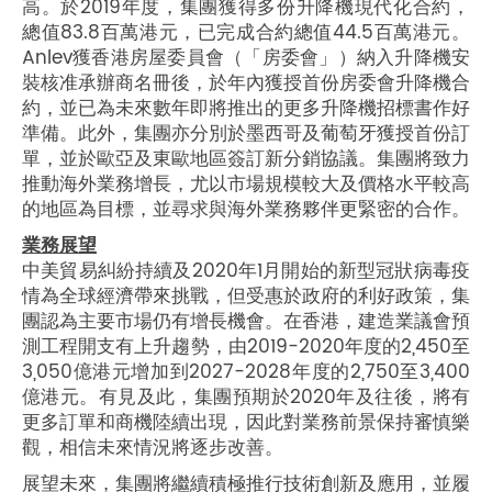
高。於2019年度，集團獲得多份升降機現代化合約，
總值83.8百萬港元，已完成合約總值44.5百萬港元。
Anlev獲香港房屋委員會（「房委會」）納入升降機安
裝核准承辦商名冊後，於年內獲授首份房委會升降機合
約，並已為未來數年即將推出的更多升降機招標書作好
準備。此外，集團亦分別於墨西哥及葡萄牙獲授首份訂
單，並於歐亞及東歐地區簽訂新分銷協議。集團將致力
推動海外業務增長，尤以市場規模較大及價格水平較高
的地區為目標，並尋求與海外業務夥伴更緊密的合作。
業務展望
中美貿易糾紛持續及2020年1月開始的新型冠狀病毒疫
情為全球經濟帶來挑戰，但受惠於政府的利好政策，集
團認為主要市場仍有增長機會。在香港，建造業議會預
測工程開支有上升趨勢，由2019-2020年度的2,450至
3,050億港元增加到2027-2028年度的2,750至3,400
億港元。有見及此，集團預期於2020年及往後，將有
更多訂單和商機陸續出現，因此對業務前景保持審慎樂
觀，相信未來情況將逐步改善。
展望未來，集團將繼續積極推行技術創新及應用，並履