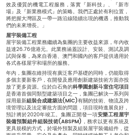
效及優質的機電工程服務，落實『新科技』、『新市
場』及『新業務模式』的策略。我們正處於有利位置，
將把握大灣區及一帶一路沿線陸續出現的機遇，推動我
們的未來增長。」
屋宇裝備工程
屋宇裝備工程業務繼續為集團的主要收益來源，年內收
益達26.76億港元。此業務涵蓋設計、安裝、測試及調
試與保養，為來自香港、澳門和國內的客戶提供適用於
各式各樣屋宇和場所的服務。
年內，集團在維持現有廣泛客戶基礎的同時，仍能取得
多個主要新客戶，在開發及應用創新建築技術方面亦投
放了更多資源。位於白石角的
科學園創新斗室住宅項目
是香港首個同類型建築項目之一，集團已解決一系列與
採用最新
組裝合成建築法(MiC)
有關的技術、物流及跨
境管理以及法定審批方面的問題，項目現時進展良好，
預計將於2020年竣工。集團正開發一項
安樂工程屋宇
裝備預製組件組裝技術(ABSPM)
，務求以更有系統及
更具規模的方式，於場外預製及組裝屋宇裝備組件，從