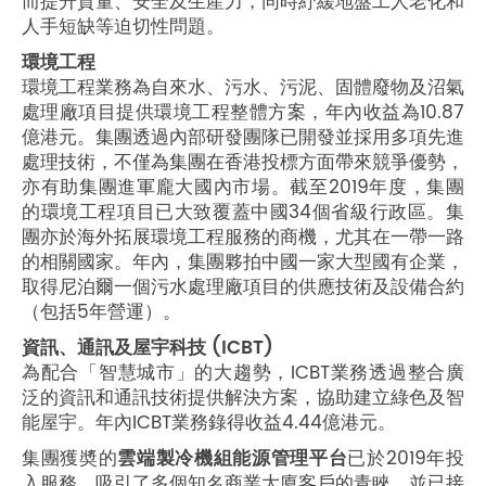
而提升質量、安全及生產力，同時紓緩地盤工人老化和
人手短缺等迫切性問題。
環境工程
環境工程業務為自來水、污水、污泥、固體廢物及沼氣
處理廠項目提供環境工程整體方案，年內收益為10.87
億港元。集團透過內部研發團隊已開發並採用多項先進
處理技術，不僅為集團在香港投標方面帶來競爭優勢，
亦有助集團進軍龐大國內市場。截至2019年度，集團
的環境工程項目已大致覆蓋中國34個省級行政區。集
團亦於海外拓展環境工程服務的商機，尤其在一帶一路
的相關國家。年內，集團夥拍中國一家大型國有企業，
取得尼泊爾一個污水處理廠項目的供應技術及設備合約
（包括5年營運）。
資訊、通訊及屋宇科技 (ICBT)
為配合「智慧城市」的大趨勢，ICBT業務透過整合廣
泛的資訊和通訊技術提供解決方案，協助建立綠色及智
能屋宇。年內ICBT業務錄得收益4.44億港元。
集團獲奬的
雲端製冷機組能源管理平台
已於2019年投
入服務，吸引了多個知名商業大廈客戶的青睞，並已接