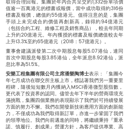
取得合理回報。集團於年內合共呈交約1,332份單項價
值逾一百萬港元的標書或報價，當中成功取得約316份
標書及報價，總值約55億港元。值得注意的是，集團
手頭上未完成合約價值再創新高，錄得約94億港元
（包括合約工程、維修工程及銷售商品），較去年同期
上升約20億港元。年內獲授的標書及報價總值較去年
上升13.3%至約65億港元（2018：57億港元）。
董事會建議派發第二次中期股息每股5.07港仙，連同
首次中期股息每股3.85港仙，全年派息8.92港仙，派
息比率為51.5%。
安樂工程集團有限公司主席潘樂陶博士
表示：「集團今
年七月成功在聯交所主板上市，標誌著我們另一重要里
程碑，隨後短短數月內獲納入MSCI香港微型股指數，
更代表了投資界的認同。儘管去年下半年的營商環境充
滿挑戰，集團四個業務的表現顯示了我們於可持續發展
方面的努力不懈。我們在開發新技術應用方面的創新能
力，不僅成功為我們取得新訂單，亦進一步鞏固了我們
的領導地位。我們向前邁進的同時，將繼續秉持『重承
諾、慎履行、創成果』營運方針，為客戶提供專業、高