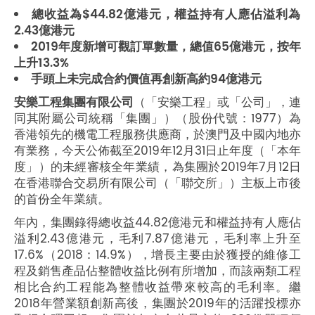
總收益為$44.82億港元，權益持有人應佔溢利為
2.43億港元
2019年度新增可觀訂單數量，總值65億港元，按年
上升13.3%
手頭上未完成合約價值再創新高約94億港元
安樂工程集團有限公司
（「安樂工程」或「公司」，連
同其附屬公司統稱「集團」）（股份代號：1977）為
香港領先的機電工程服務供應商，於澳門及中國內地亦
有業務，今天公佈截至2019年12月31日止年度（「本年
度」）的未經審核全年業績，為集團於2019年7月12日
在香港聯合交易所有限公司（「聯交所」）主板上市後
的首份全年業績。
年內，集團錄得總收益44.82億港元和權益持有人應佔
溢利2.43億港元，毛利7.87億港元，毛利率上升至
17.6%（2018：14.9%），增長主要由於獲授的維修工
程及銷售產品佔整體收益比例有所增加，而該兩類工程
相比合約工程能為整體收益帶來較高的毛利率。繼
2018年營業額創新高後，集團於2019年的活躍投標亦