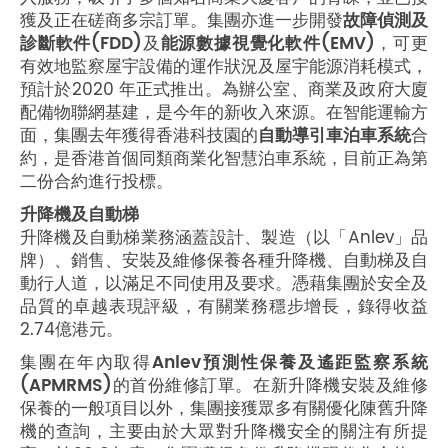
獲及正在磋商多宗訂單。集團亦進一步開發
故障偵測及
診斷軟件(FDD)
及
能源數據視覺化軟件(EMV)
，可更
有效地監察屋宇設備的運作狀況及屋宇能源消耗模式，
預計於2020 年正式推出。為辦公室、商業及政府大廈
配備物聯網基建，是今年的新收入來源。在智能運輸方
面，集團去年獲得香港科技園的
自動導引車泊車系統
合
約，是香港首個同類商業化智慧泊車系統，目前正為第
二份合約進行投標。
升降機及自動梯
升降機及自動梯業務涵蓋設計、製造（以「Anlev」品
牌）、銷售、安裝及維修保養各種升降機、自動梯及自
動行人道，以滿足不同使用及要求。憑藉集團於安全及
品質的卓越表現評級，有關業務穩步增長，錄得收益
2.74億港元。
集團在年內取得
Anlev預測性保養及遙距監察系統
(APMRMS)
的首份維修訂單。在新升降機安裝及維修
保養的一般項目以外，集團接獲眾多有關優化陳舊升降
機的查詢，主要由於大眾對升降機安全的關注有所提