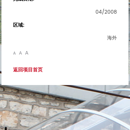
04/2008
区域:
海外
A
A
A
返回项目首页