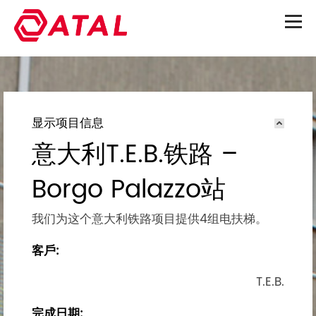
显示项目信息
意大利T.E.B.铁路 –
Borgo Palazzo站
我们为这个意大利铁路项目提供4组电扶梯。
客戶:
T.E.B.
完成日期: