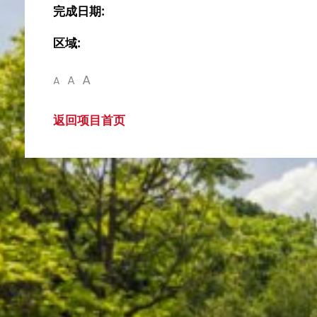
完成日期:
区域:
A
A
A
返回项目首页