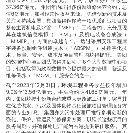
增加6.9%至58.15亿港元。 年内，该业务产生收益
37.36亿港元。 集团年内取得多份新维修保养合约，总
值6亿港元，加强经常性收益来源。 凭借创新的技术及
关注可持续发展，集团赢得铜锣湾一项优质商业项目的
整套主要机电及水管（「MEP」）工程合约，充分展现
其在建筑信息模拟（「BIM」）及机电装备合成法（
「MiMEP」）方面的卓越专长。 透过采用安乐工程屋
宇装备预制组件组装技术（「ABSPM」）及数字化技
术，质量、安全、成本及项目管理均获得提升。 集团
的数据中心项目团队取得并启动了多个大型数据中心项
目，包括取得为政府数据中心提供最大的管理、营运及
维修保养（「MOM」）服务合约之一。
截至2023年12月31日，
环境工程
业务收益按年增加
9.9%至13.56亿港元，手头合约达41.65亿港元。 年
内，集团获授七份新合约或重大更改施工订单，突显其
在优质供水、污水及固体废物基础设施项目管理服务方
面的专业知识。 集团亦为污水处理厂推行多项创新的
强化、保护、营运及维修保养方案，以延长这些项目的
服务周期，并确保处理厂能为香港提供最佳服务。 其