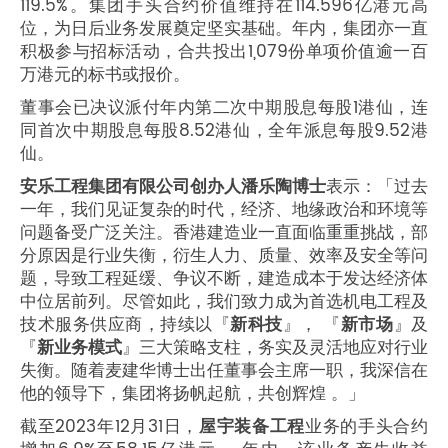
119.5%。集团手头合约价值维持在114.596亿港元高
位，为日后业务发展奠定坚实基础。年内，集团亦一直
积极参与招标活动，合共投出1,079份单项价值逾一百
万港元的标书或报价。
董事会已决议派付年内第二次中期股息每股1港仙，连
同首次中期股息每股8.52港仙，全年派息每股9.52港
仙。
安乐工程集团有限公司创办人潘乐陶博士
表示：「过去
一年，我们见证复杂的时代，经济、地缘政治和环境等
问题备受广泛关注。香港建造业一直面临重重挑战，部
分原因是行业失衡，衍生人力、质量、效率及安全等问
题，导致工程延缓、争议不断，建造成本于发达经济体
中位居前列。尽管如此，我们致力成为首选机电工程及
技术服务供应商，持续以『
新科技
』， 『
新市场
』及
『
新业务模式
』三大策略支柱，务实及灵活地应对行业
失衡。随着麦建华博士出任董事会主席一职，我深信在
他的领导下，集团将扬帆起航，共创辉煌 。」
截至2023年12月31日，
屋宇装备工程
业务的手头合约