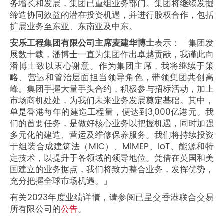
务增长和发展，集团已重组业务部门。集团将继续发掘
缔造协同效益的潜在投资机遇，并进行股权合作，包括
扩展业务至东亚、东南亚及中东。
安乐工程集团有限公司主席麦建华博士
表示：「集团发
展数十载，潘博士一直为集团作出卓越贡献，我谨此向
潘博士致以衷心谢意。作为集团主席，我将继续于策
略、营运和管治层面担当领导角色，带领集团共创高
峰。集团手握大量手头合约，积极参与招标活动，加上
市场商机处处，为我们未来业务发展奠定基础。其中，
单是香港每年的建造工程量，便达到3,000亿港元。我
们的首要任务，是做好核心业务以把握机遇，同时加强
多元化的建造、营运及维修保养服务。我们将持续投资
于组装合成建筑法（MIC）、MiMEP、IoT、能源和特
定技术，以提升于各领域的领导地位。凭借在英国和美
国建立的业务据点，我们将致力整合业务，发挥优势，
充分把握全球市场机遇。」
有关2023年度业绩详情，请参阅已呈交香港联合交易
所有限公司的
公告
。