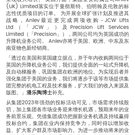
(UK) Limited落实位于曼彻斯特、伯明翰及伦敦的标
志性优质项目的订单。 为开展全球扩张计划及推进其
战略，Anlev最近更完成两项收购－JCW Lifts
Ltd（「JCW」）及Precision Lift Services
Limited（「Precision」），两间公司均为英国成功的
升降机业务公司。 Anlev亦将于美国、欧洲、中东及东
南亚物色新经销商。
「透过在美国和英国建立据点，并于年内收购两间位于
英国的升降机业务公司，我们提供全面的一站式升降机
及自动梯服务，巩固集团在欧洲的地位。为实现后者并
强化集团于美国的业务，我们将逐步于该等市场提供集
团完整的机电工程及技术服务，扩大我们的收入来源及
版图。」
潘乐陶博士
补充。
从集团2023年强劲的投标活动可见，市场需求持续殷
切，加上集团各市场业务迎来增长机遇，预期来年的业
务前景乐观。凭借集团成功把握新业务机遇及持续赢得
投标合约，集团在业内保持竞争力，同时得以增加收
益、扩大客户群及市场影响力。为进一步推动将来的业