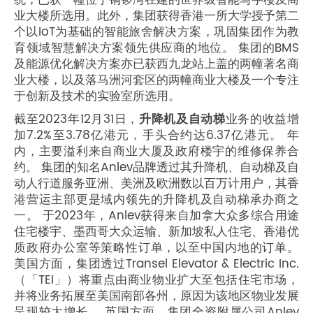
统，已获一幢位于铜锣湾在建的世界级智能写字楼及商
业大楼所选用。此外，集团获得香港一所大学授予第二
个以IoT为基础的智能旅舍解决方案，巩固集团作为教
育领域智慧解决方案领先供应商的地位。 集团的BMS
及能源优化解决方案亦已获西九龙站上盖的两幢著名商
业大楼，以及落马洲河套区的两幢商业大楼及一个专注
于创新及技术的实验室所选用。
截至2023年12月31日，
升降机及自动梯
业务的收益增
加7.2%至3.78亿港元，手头合约达6.37亿港元。 年
内，主要溢利来自商业大厦及政府楼宇的维修保养合
约。 集团的知名Anlev品牌透过其升降机、自动梯及自
动人行道服务亚洲、美洲及欧洲数以百万计用户，其香
港营运主部更是域内领先的升降机及自动梯承办商之
一。 于2023年，Anlev获得来自加拿大众多综合用途
住宅楼宇、墨西哥大众运输、新加坡私人住宅、香港优
质政府办公室等策略性订单，以至中国内地的订单。
美国方面，集团透过Transel Elevator & Electric Inc.
（「TEI」）将重点由商业物业扩大至包括住宅市场，
并将业务拓展至美国南部各州，原因为该地区物业发展
呈现较大增长。 英国方面，集团全资附属公司Anlev