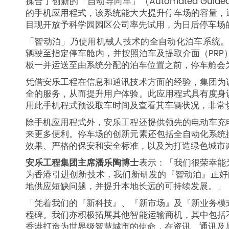
揉合了创新的「自动导向车」（Automated Guid
的手机应用程式，该系统能大大提升停车场的容量，
目现开放予科学园园区公司率先试用，为日后停车场
「智动泊」乃使用机械人技术的全自动化泊车系统。
辆驶至指定停车舱内，并按照泊车及提取介面（PRP
板一并运送至由系统分配的泊车位置之前，停车舱会
凭借安乐工程在信息和通讯技术方面的经验，集团为
全的服务，从而提升用户体验。此应用程式具有度身
用此手机程式预设取车时间及查看其车辆状况，非常
除手机应用程式外，安乐工程还提供领先的电动车充
来更多便利。停车场的创新元素还包括全自动化系统
效果、严格的保安和安全标准，以及为打造绿色城市
安乐工程集团主席潘乐陶博士
表示：「我们很荣幸能
为香港引进创新技术，我们新研发的『智动泊』正好
地供应短缺问题，并提升本地长远的可持续发展。」
「凭着我们的『新科技』、『新市场』及『新业务模
程碑。我们亦积极拓展其他智能运输商机，其中包括
香港打造为世界级智慧城市的使命，在资讯、通讯及屋