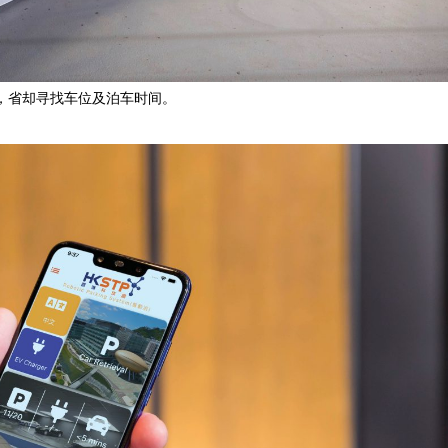
，省却寻找车位及泊车时间。