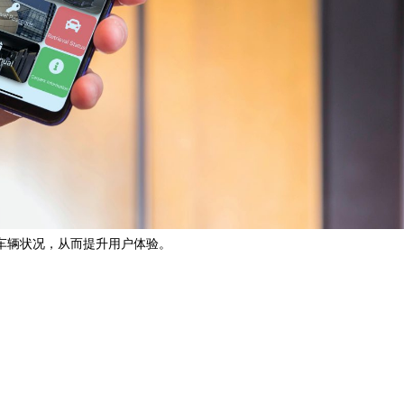
车辆状况，从而提升用户体验。