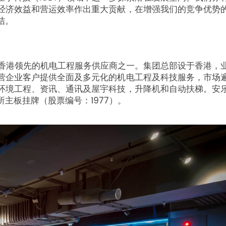
经济效益和营运效率作出重大贡献，在增强我们的竞争优势
结。
为香港领先的机电工程服务供应商之一。集团总部设于香港，
营企业客户提供全面及多元化的机电工程及科技服务，市场
环境工程、资讯、通讯及屋宇科技，升降机和自动扶梯。安
主板挂牌（股票编号：1977）。