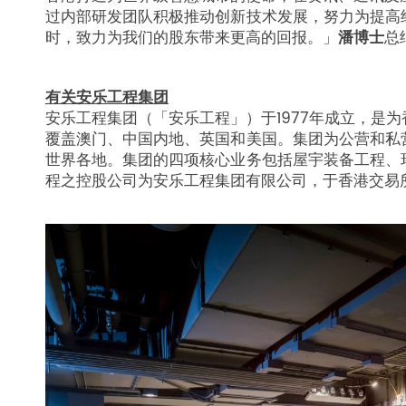
过内部研发团队积极推动创新技术发展，努力为提高
时，致力为我们的股东带来更高的回报。」
潘博士
总
有关安乐工程集团
安乐工程集团（「安乐工程」）于1977年成立，是
覆盖澳门、中国内地、英国和美国。集团为公营和私
世界各地。集团的四项核心业务包括屋宇装备工程、
程之控股公司为安乐工程集团有限公司，于香港交易所