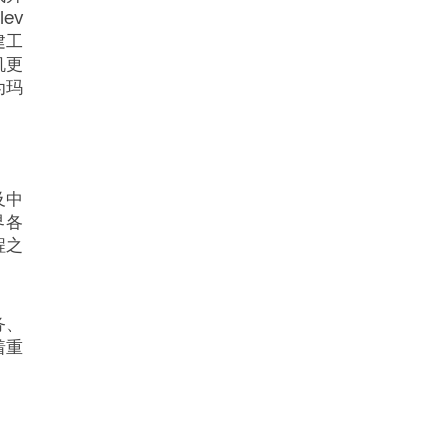
ev
建工
机更
为玛
及中
界各
程之
务、
着重