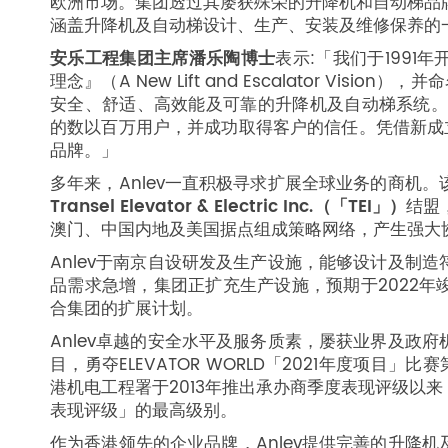
欧洲市场。集团透过其屡获殊荣的升降机和自动梯品
涵盖升降机及自动梯设计、生产、安装及维修保养的
安乐工程集团主席潘乐陶博士
表示:「我们于199
理念』（A New Lift and Escalator Vi
安全、舒适、高效能及可靠的升降机及自动梯系统。
的数以百万用户，并成功取得客户的信任。凭借新成立
品牌。」
多年来，Anlev一直积极寻求扩展全球业务的商机
Transel Elevator & Electric Inc.（「TEI」）
结盟
澳门、中国内地及美国据点组成策略网络，产生强大
Anlev于南京自设研发及生产设施，能够设计及制
品需求急增，集团正扩充生产设施，预期于2022
合集团的扩展计划。
Anlev卓越的安全水平及服务质素，屡获业界及政
目，勇夺ELEVATOR WORLD「2021年度项目
港机电工程署于2013年推出承办商季度表现评级以
表现评级」的最高级别。
作为香港领先的企业品牌，Anlev提供完善的升降