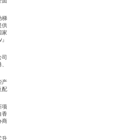
全面
动梯
提供
国家
v』
公司
港、
些产
及配
新项
自香
办商
式升