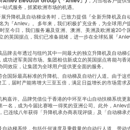
牌
Anlev Elevator Group (「Anlev」)
，为当地客户提供
一站式服务，抓紧欧洲市场的机遇。
1年开展升降机及自动梯业务时，已致力提倡『全新升降机及自
sion），并命名为『Anlev』。多年来，我们积极扩充业务，为全球用户
时至今日，我们服务遍及亚洲、澳洲、美洲及欧洲逾20个
的英国据点，我们已准备就绪，进一步在全球拓展『Anle
。该品牌去年透过与纽约其中一间最大的独立升降机及自动梯
，成功进军美国市场。集团相信新成立的英国据点将能与香
协同效应，让集团为全球用户提供更全面的服务。
造符合国际最高标准的升降机、自动梯及自动行人道。由于这
年竣工，届时产能将增大三至五倍，满足日益增长的市场需求
府机构嘉许。品牌凭借位于香港的中环至半山自动扶梯系统更
」比赛第一名，成为今届比赛唯一得奖的亚洲公司。此外，Anlev
来，已连续八年获得「升降机承办商表现评级」及「自动梯承
机及自动梯系统，包括任何速度及乘载量的自动行人道、带动